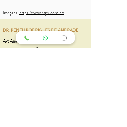
Imagens:
https://www.stpx.com.br/
DR. RENEU RODRIGUES DE ANDRADE
Av: Ana Costa n° 221 cj 83 Santos - SP
acupuntura.reneu@gmail.com
(13) 99106-9150
Segunda a Sexta-feira – 8h30 as 18h30
Sábado - 9h as 13h